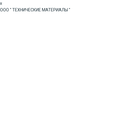
x
ООО
"
ТЕХНИЧЕСКИЕ
МАТЕРИАЛЫ
"
Главная
Продукция
Газовые Смеси
>
>
Газовые смеси